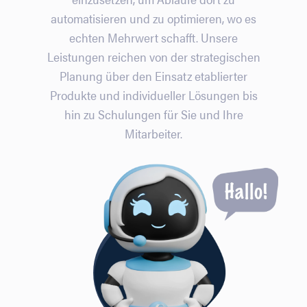
automatisieren und zu optimieren, wo es
echten Mehrwert schafft. Unsere
Leistungen reichen von der strategischen
Planung über den Einsatz etablierter
Produkte und individueller Lösungen bis
hin zu Schulungen für Sie und Ihre
Mitarbeiter.